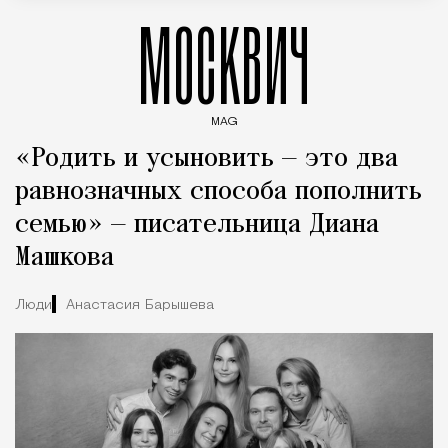
МОСКВИЧ
MAG
Введите ключевые слова для поиска статей
«Родить и усыновить — это два
равнозначных способа пополнить
семью» — писательница Диана
Машкова
Люди
Анастасия Барышева