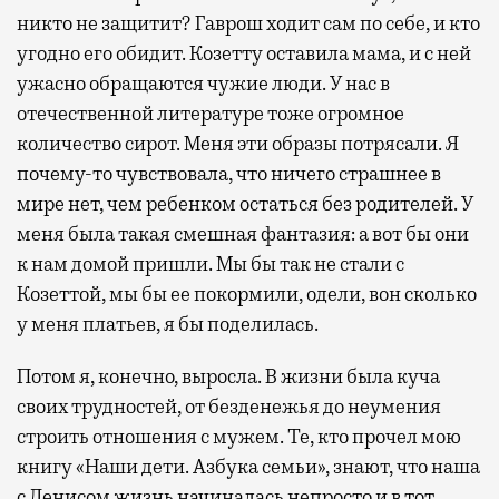
никто не защитит? Гаврош ходит сам по себе, и кто
угодно его обидит. Козетту оставила мама, и с ней
ужасно обращаются чужие люди. У нас в
отечественной литературе тоже огромное
количество сирот. Меня эти образы потрясали. Я
почему-то чувствовала, что ничего страшнее в
мире нет, чем ребенком остаться без родителей. У
меня была такая смешная фантазия: а вот бы они
к нам домой пришли. Мы бы так не стали с
Козеттой, мы бы ее покормили, одели, вон сколько
у меня платьев, я бы поделилась.
Потом я, конечно, выросла. В жизни была куча
своих трудностей, от безденежья до неумения
строить отношения с мужем. Те, кто прочел мою
книгу «Наши дети. Азбука семьи», знают, что наша
с Денисом жизнь начиналась непросто и в тот