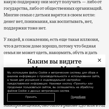
какую поддержку они могут получить — либо от
государства, либо от общественных организаций.
Многие семьи с детьми варятся в своем котле:
денег нет, понимания, как воспитывать, нет,
поддержки тоже нет.
У людей, к сожалению, есть еще такая иллюзия,
что в детском доме хорошо, потому что бедная
семья не может одеть, накормить, обуть и дать
×
образование, лечение, а в детском доме все это
есть. Но это фатальная ошибка. Мы выплескиваем
с водой младенца. Наносим детям
Мы используем файлы Сookie и метрические системы для сбора и
Уведомление 
анализа информации о производительности и использовании сайта,
психологические травмы и подвергаем их
а также для улучшения и индивидуальной настройки
предоставления информации. Нажимая кнопку «Принять» или
депривации — все это приводит к разрушению
продолжая пользоваться сайтом, вы соглашаетесь на обработку
личности. Да, в детских домах гигантское
файлов Cookie и данных метрических систем.
Принять
финансирование. Еще в 2018 году, по данным
Подробнее
Минпросвещения, оно было в районе 1,38 млн в год