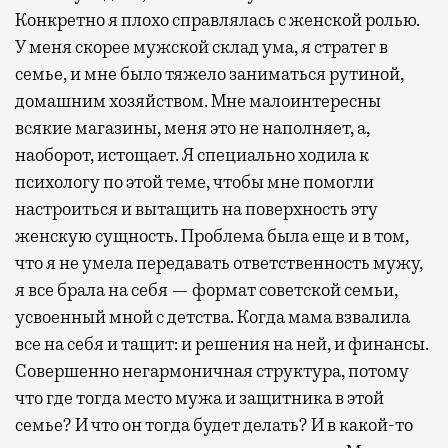
Конкретно я плохо справлялась с женской ролью.
У меня скорее мужской склад ума, я стратег в
семье, и мне было тяжело заниматься рутиной,
домашним хозяйством. Мне малоинтересны
всякие магазины, меня это не наполняет, а,
наоборот, истощает. Я специально ходила к
психологу по этой теме, чтобы мне помогли
настроиться и вытащить на поверхность эту
женскую сущность. Проблема была еще и в том,
что я не умела передавать ответственность мужу,
я все брала на себя — формат советской семьи,
усвоенный мной с детства. Когда мама взвалила
все на себя и тащит: и решения на ней, и финансы.
Совершенно негармоничная структура, потому
что где тогда место мужа и защитника в этой
семье? И что он тогда будет делать? И в какой-то