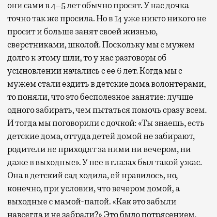
они сами в 4–5 лет обычно просят. У нас дочка
точно так же просила. Но в 14 уже никто никого не
просит и больше занят своей жизнью,
сверстниками, школой. Поскольку мы с мужем
долго к этому шли, то у нас разговоры об
усыновлении начались с ее 6 лет. Когда мы с
мужем стали ездить в детские дома волонтерами,
то поняли, что это бесполезное занятие: лучше
одного забирать, чем пытаться помочь сразу всем.
И тогда мы поговорили с дочкой: «Ты знаешь, есть
детские дома, оттуда детей домой не забирают,
родители не приходят за ними ни вечером, ни
даже в выходные». У нее в глазах был такой ужас.
Она в детский сад ходила, ей нравилось, но,
конечно, при условии, что вечером домой, а
выходные с мамой-папой. «Как это забыли
навсегда и не забрали?» Это было потрясением.