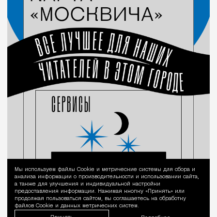
Мы используем файлы Сookie и метрические системы для сбора и
Уведомление 
анализа информации о производительности и использовании сайта,
а также для улучшения и индивидуальной настройки
предоставления информации. Нажимая кнопку «Принять» или
продолжая пользоваться сайтом, вы соглашаетесь на обработку
файлов Cookie и данных метрических систем.