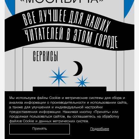
Мы используем файлы Сookie и метрические системы для сбора и
Уведомление 
анализа информации о производительности и использовании сайта,
а также для улучшения и индивидуальной настройки
предоставления информации. Нажимая кнопку «Принять» или
продолжая пользоваться сайтом, вы соглашаетесь на обработку
файлов Cookie и данных метрических систем.
Принять
Подробнее