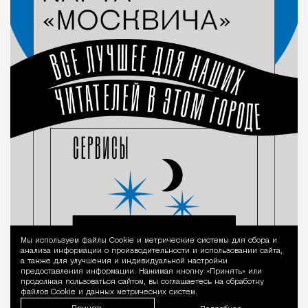
Мы используем файлы Сookie и метрические системы для сбора и
Уведомление 
анализа информации о производительности и использовании сайта,
а также для улучшения и индивидуальной настройки
предоставления информации. Нажимая кнопку «Принять» или
продолжая пользоваться сайтом, вы соглашаетесь на обработку
файлов Cookie и данных метрических систем.