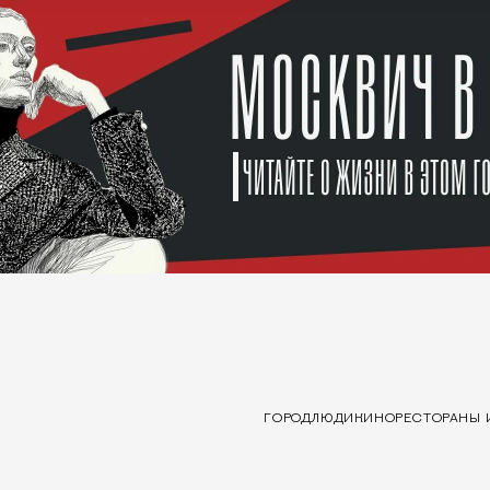
ГОРОД
ЛЮДИ
КИНО
РЕСТОРАНЫ 