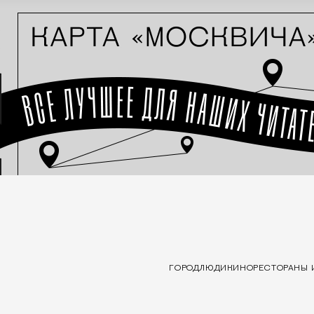
ГОРОД
ЛЮДИ
КИНО
РЕСТОРАНЫ 