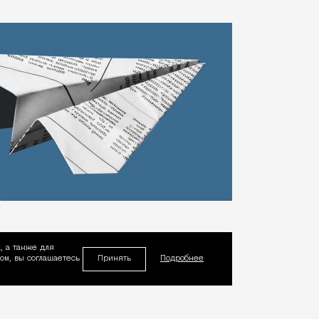
, а также для
Принять
м, вы соглашаетесь
Подробнее