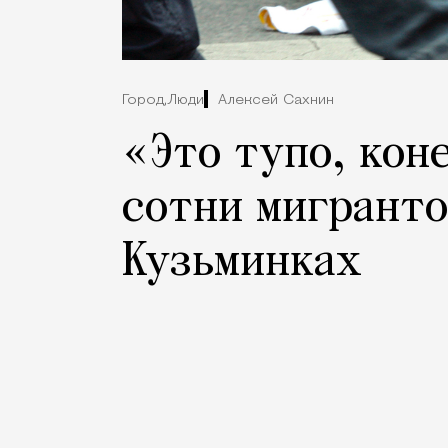
Город,
Люди
Алексей Сахнин
«Это тупо, кон
сотни мигранто
Кузьминках