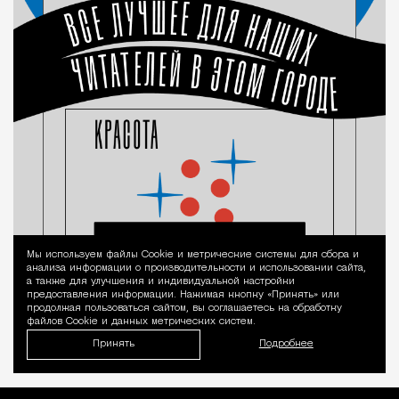
Мы используем файлы Сookie и метрические системы для сбора и
Уведомление 
анализа информации о производительности и использовании сайта,
а также для улучшения и индивидуальной настройки
предоставления информации. Нажимая кнопку «Принять» или
продолжая пользоваться сайтом, вы соглашаетесь на обработку
файлов Cookie и данных метрических систем.
Принять
Подробнее