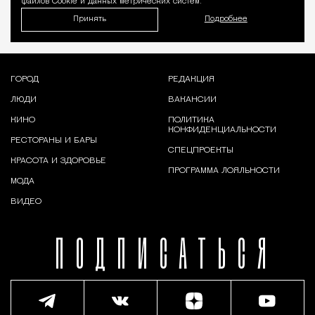
файлов Cookie и данных метрических систем.
Принять
Подробнее
ГОРОД
РЕДАКЦИЯ
ЛЮДИ
ВАКАНСИИ
КИНО
ПОЛИТИКА
КОНФИДЕНЦИАЛЬНОСТИ
РЕСТОРАНЫ И БАРЫ
СПЕЦПРОЕКТЫ
КРАСОТА И ЗДОРОВЬЕ
ПРОГРАММА ЛОЯЛЬНОСТИ
МОДА
ВИДЕО
ПОДПИСАТЬСЯ