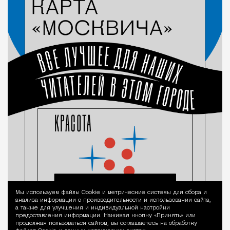
Мы используем файлы Сookie и метрические системы для сбора и
Уведомление 
анализа информации о производительности и использовании сайта,
а также для улучшения и индивидуальной настройки
предоставления информации. Нажимая кнопку «Принять» или
продолжая пользоваться сайтом, вы соглашаетесь на обработку