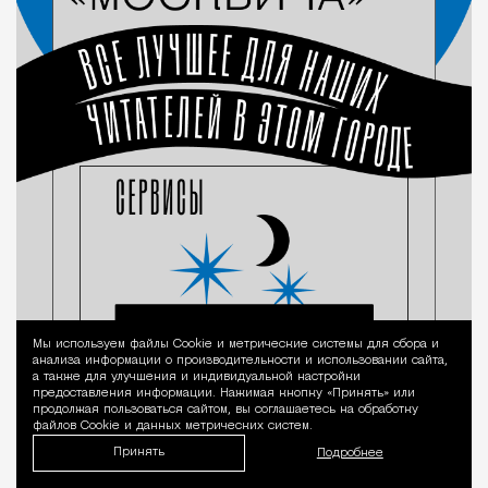
Мы используем файлы Сookie и метрические системы для сбора и
Уведомление 
анализа информации о производительности и использовании сайта,
а также для улучшения и индивидуальной настройки
предоставления информации. Нажимая кнопку «Принять» или
продолжая пользоваться сайтом, вы соглашаетесь на обработку
файлов Cookie и данных метрических систем.
Принять
Подробнее