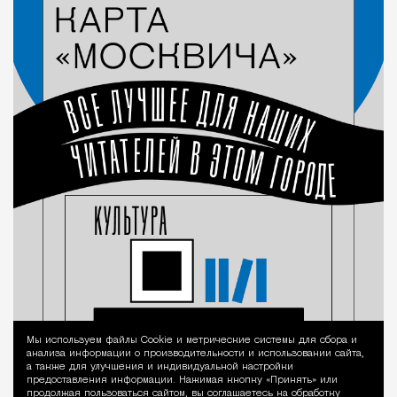
Мы используем файлы Сookie и метрические системы для сбора и
Уведомление 
анализа информации о производительности и использовании сайта,
а также для улучшения и индивидуальной настройки
предоставления информации. Нажимая кнопку «Принять» или
продолжая пользоваться сайтом, вы соглашаетесь на обработку