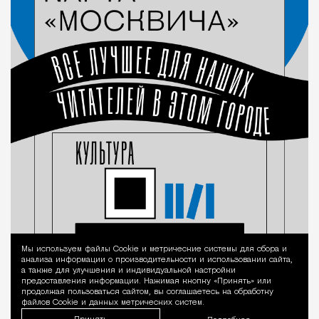
Мы используем файлы Сookie и метрические системы для сбора и
Уведомление 
анализа информации о производительности и использовании сайта,
а также для улучшения и индивидуальной настройки
предоставления информации. Нажимая кнопку «Принять» или
продолжая пользоваться сайтом, вы соглашаетесь на обработку
файлов Cookie и данных метрических систем.