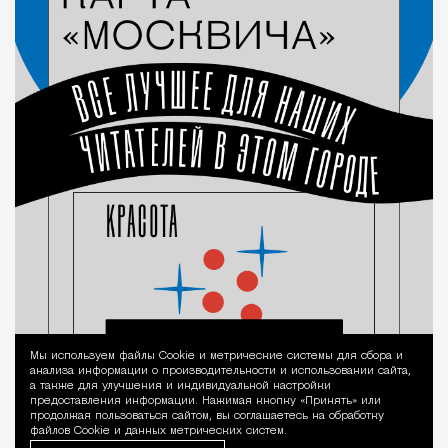
Мы используем файлы Сookie и метрические системы для сбора и
Уведомление 
анализа информации о производительности и использовании сайта,
а также для улучшения и индивидуальной настройки
предоставления информации. Нажимая кнопку «Принять» или
продолжая пользоваться сайтом, вы соглашаетесь на обработку
файлов Cookie и данных метрических систем.