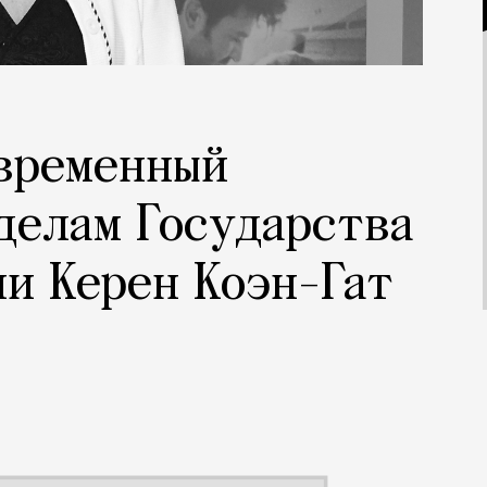
 временный
делам Государства
ии Керен Коэн-Гат