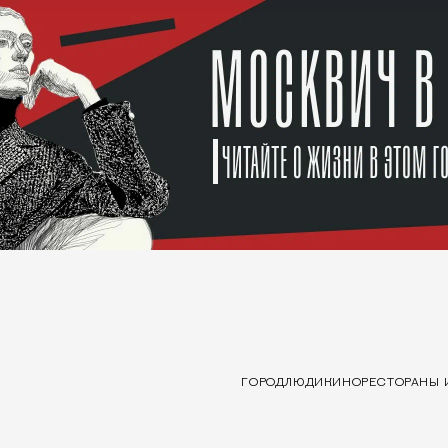
ГОРОД
ЛЮДИ
КИНО
РЕСТОРАНЫ 