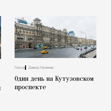
Город
Давид Крамер
Один день на Кутузовском
проспекте
й