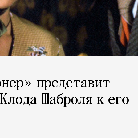
онер» представит
Клода Шаброля к его