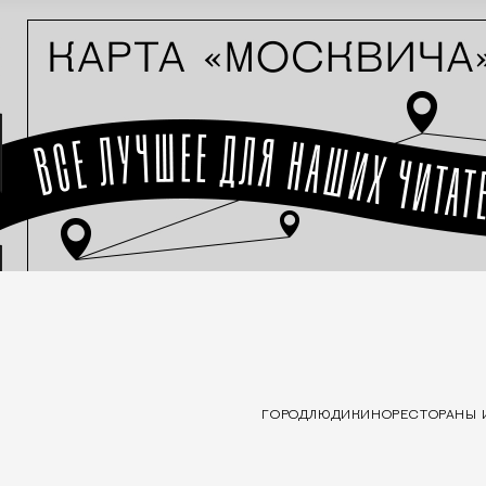
ГОРОД
ЛЮДИ
КИНО
РЕСТОРАНЫ 