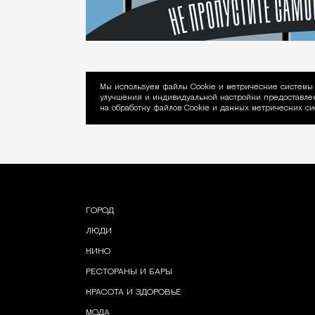
Мы используем файлы Сookie и метрические системы 
улучшения и индивидуальной настройки предоставлен
Уведомление об ис
на обработку файлов Cookie и данных метрических си
ГОРОД
ЛЮДИ
КИНО
РЕСТОРАНЫ И БАРЫ
КРАСОТА И ЗДОРОВЬЕ
МОДА