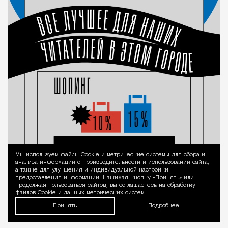
Мы используем файлы Сookie и метрические системы для сбора и
Уведомление 
анализа информации о производительности и использовании сайта,
а также для улучшения и индивидуальной настройки
предоставления информации. Нажимая кнопку «Принять» или
продолжая пользоваться сайтом, вы соглашаетесь на обработку
файлов Cookie и данных метрических систем.
Принять
Подробнее