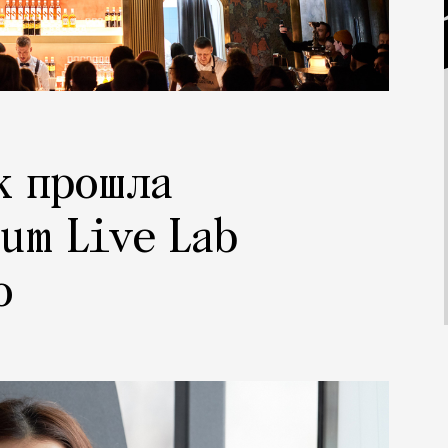
к прошла
um Live Lab
о