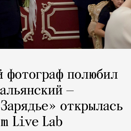
й фотограф полюбил
тальянский —
«Зарядье» открылась
m Live Lab