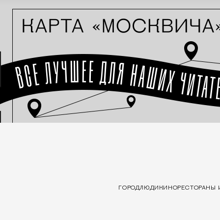
ГОРОД
ЛЮДИ
КИНО
РЕСТОРАНЫ 