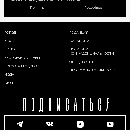
файлов Cookie и данных метрических систем.
Принять
Подробнее
ГОРОД
РЕДАКЦИЯ
ЛЮДИ
ВАКАНСИИ
КИНО
ПОЛИТИКА
КОНФИДЕНЦИАЛЬНОСТИ
РЕСТОРАНЫ И БАРЫ
СПЕЦПРОЕКТЫ
КРАСОТА И ЗДОРОВЬЕ
ПРОГРАММА ЛОЯЛЬНОСТИ
МОДА
ВИДЕО
ПОДПИСАТЬСЯ