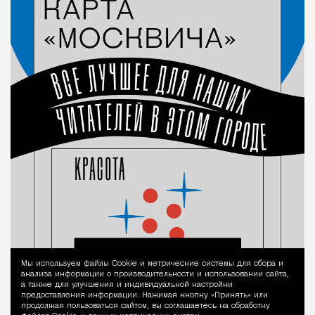
Мы используем файлы Сookie и метрические системы для сбора и
Уведомление 
анализа информации о производительности и использовании сайта,
а также для улучшения и индивидуальной настройки
предоставления информации. Нажимая кнопку «Принять» или
продолжая пользоваться сайтом, вы соглашаетесь на обработку