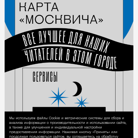
Мы используем файлы Сookie и метрические системы для сбора и
Уведомление 
анализа информации о производительности и использовании сайта,
а также для улучшения и индивидуальной настройки
предоставления информации. Нажимая кнопку «Принять» или
продолжая пользоваться сайтом, вы соглашаетесь на обработку