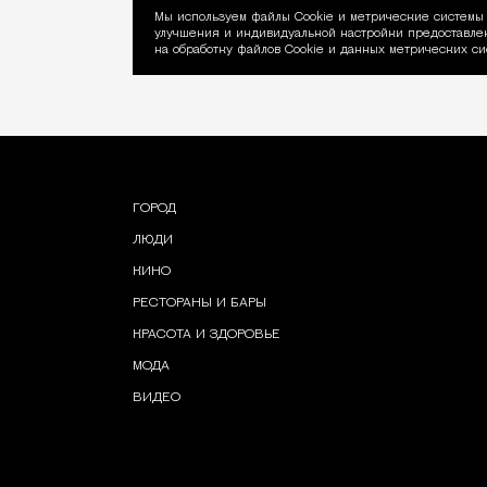
Мы используем файлы Сookie и метрические системы 
улучшения и индивидуальной настройки предоставлен
Уведомление об ис
на обработку файлов Cookie и данных метрических си
ГОРОД
ЛЮДИ
КИНО
РЕСТОРАНЫ И БАРЫ
КРАСОТА И ЗДОРОВЬЕ
МОДА
ВИДЕО