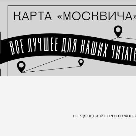
ГОРОД
ЛЮДИ
КИНО
РЕСТОРАНЫ 