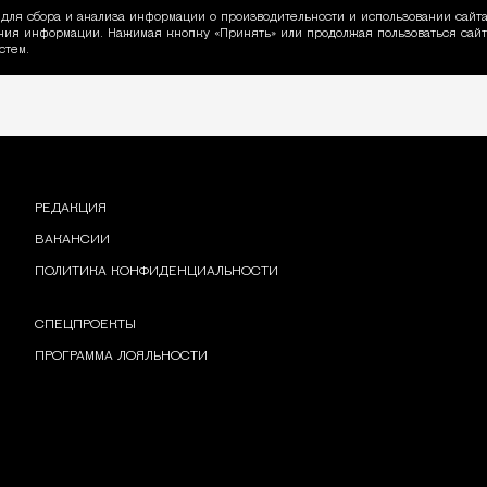
для сбора и анализа информации о производительности и использовании сайта
ия информации. Нажимая кнопку «Принять» или продолжая пользоваться сайто
пользовании Cookie
стем.
РЕДАКЦИЯ
ВАКАНСИИ
ПОЛИТИКА КОНФИДЕНЦИАЛЬНОСТИ
СПЕЦПРОЕКТЫ
ПРОГРАММА ЛОЯЛЬНОСТИ