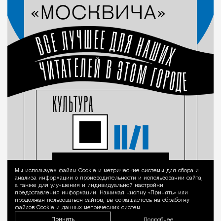
Мы используем файлы Сookie и метрические системы для сбора и
Уведомление 
анализа информации о производительности и использовании сайта,
а также для улучшения и индивидуальной настройки
предоставления информации. Нажимая кнопку «Принять» или
продолжая пользоваться сайтом, вы соглашаетесь на обработку
файлов Cookie и данных метрических систем.
Принять
Подробнее