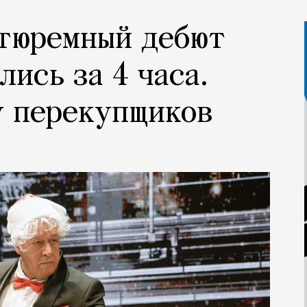
ттюремный дебют
ись за 4 часа.
у перекупщиков