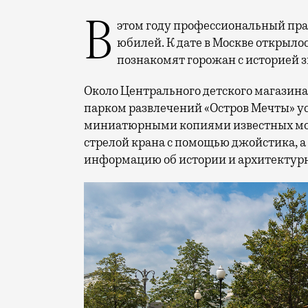
В этом году профессиональный праздник День строителя отмечает 70-летний
юбилей. К дате в Москве открыло
познакомят горожан с историей 
Около Центрального детского магазина 
парком развлечений «Остров Мечты» у
миниатюрными копиями известных мос
стрелой крана с помощью джойстика, а
информацию об истории и архитектурн