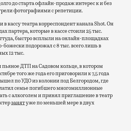
долго до старта офлайн-продаж интерес к и без
огрели фотографиями с репетиции.
и в кассу театра корреспондент канала Shot. Он
х партера, которые в кассе стоили 25 тыс.
 оттуда, быстро всплыли на онлайн-площадках
о-божески подорожал с 8 тыс. всего лишь в
ых 12 тыс.
 пьяное ДТП на Садовом кольце, в котором
ябре того же года его приговорили к 7,5 года
 вышел по УДО из колонии под Белгородом, где
платил семье погибшего многомиллионные
ать с алкоголем и принял приглашение в театр
актер
занят
уже по меньшей мере в двух