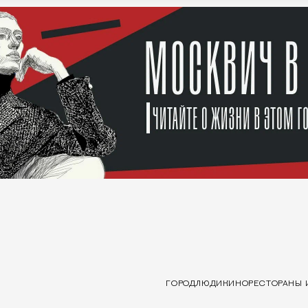
ГОРОД
ЛЮДИ
КИНО
РЕСТОРАНЫ 