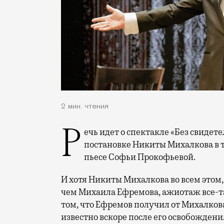
2 мин. чтения
Речь идет о спектакле «Без свидетелей» по фильму 1983 года Никиты Михалкова в
постановке Никиты Михалкова в 
пьесе Софьи Прокофьевой.
И хотя Никиты Михалкова во всем этом,
чем Михаила Ефремова, ажиотаж все-та
том, что Ефремов получил от Михалкова
известно вскоре после его освобождени