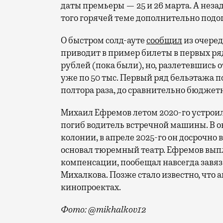
даты премьеры — 25 и 26 марта. А неза
того горячей теме дополнительно под
О быстром солд-ауте
сообщил
из очеред
приводит в пример билеты в первых ряда
рублей (пока были), но, разлетевшись
уже по 50 тыс. Первый ряд бельэтажа п
полтора раза, до сравнительно бюджетн
Михаил Ефремов летом 2020-го устроил
погиб водитель встречной машины. В окт
колонии, в апреле 2025-го он досрочно
основал тюремный театр. Ефремов вы
компенсации, пообещал навсегда завяз
Михалкова. Позже стало известно, что 
кинопроектах.
Фото: @mikhalkov12