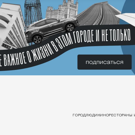
ГОРОД
ЛЮДИ
КИНО
РЕСТОРАНЫ 