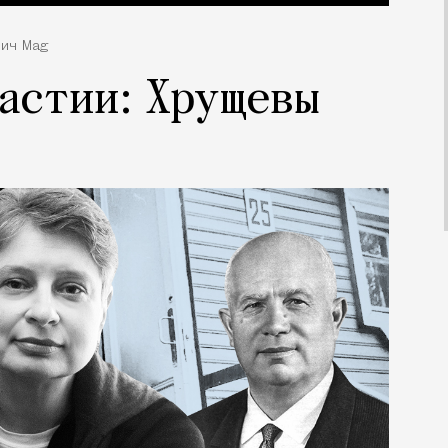
ич Mag
астии: Хрущевы