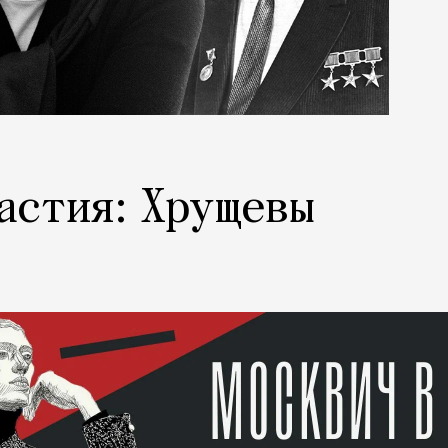
астия: Хрущевы