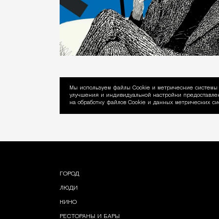
Мы используем файлы Сookie и метрические системы 
улучшения и индивидуальной настройки предоставлен
Уведомление об ис
на обработку файлов Cookie и данных метрических си
ГОРОД
ЛЮДИ
КИНО
РЕСТОРАНЫ И БАРЫ