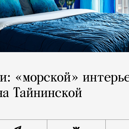
и: «морской» интерь
на Тайнинской