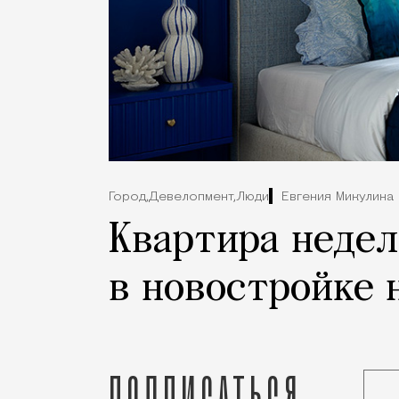
Город,
Девелопмент,
Люди
Евгения Микулина
Квартира недел
в новостройке 
Подписаться