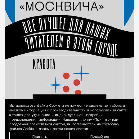
Мы используем файлы Сookie и метрические системы для сбора и
Уведомление 
анализа информации о производительности и использовании сайта,
а также для улучшения и индивидуальной настройки
предоставления информации. Нажимая кнопку «Принять» или
продолжая пользоваться сайтом, вы соглашаетесь на обработку
файлов Cookie и данных метрических систем.
Принять
Подробнее