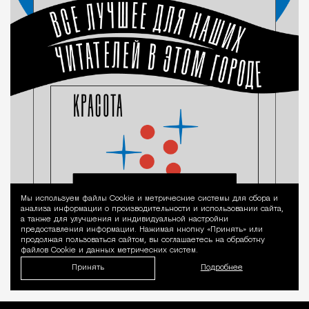
Мы используем файлы Сookie и метрические системы для сбора и
Уведомление 
анализа информации о производительности и использовании сайта,
а также для улучшения и индивидуальной настройки
предоставления информации. Нажимая кнопку «Принять» или
продолжая пользоваться сайтом, вы соглашаетесь на обработку
файлов Cookie и данных метрических систем.
Принять
Подробнее