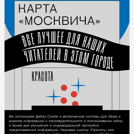
Мы используем файлы Сookie и метрические системы для сбора и
Уведомление 
анализа информации о производительности и использовании сайта,
а также для улучшения и индивидуальной настройки
предоставления информации. Нажимая кнопку «Принять» или