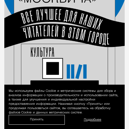
Мы используем файлы Сookie и метрические системы для сбора и
Уведомление 
анализа информации о производительности и использовании сайта,
а также для улучшения и индивидуальной настройки
предоставления информации. Нажимая кнопку «Принять» или
продолжая пользоваться сайтом, вы соглашаетесь на обработку
файлов Cookie и данных метрических систем.
Принять
Подробнее