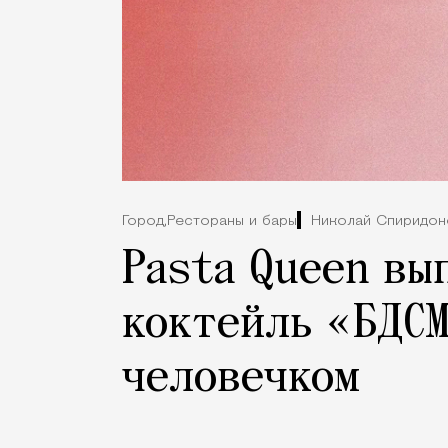
Город,
Рестораны и бары
Николай Спиридон
Pasta Queen вы
коктейль «БДС
человечком