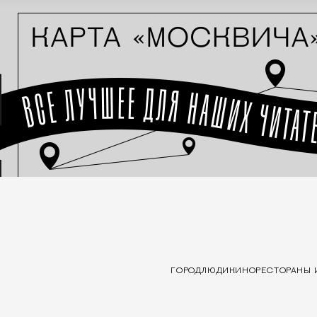
ГОРОД
ЛЮДИ
КИНО
РЕСТОРАНЫ 