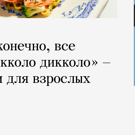
конечно, все
кколо дикколо» —
м для взрослых