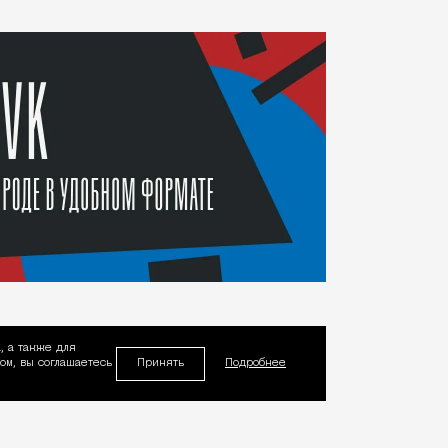
, а также для
Принять
м, вы соглашаетесь
Подробнее