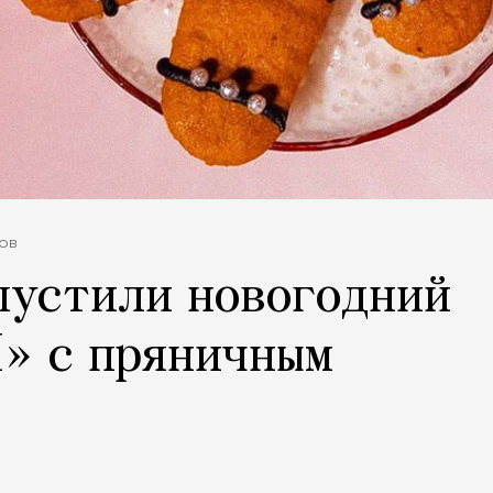
ов
пустили новогодний
М» с пряничным