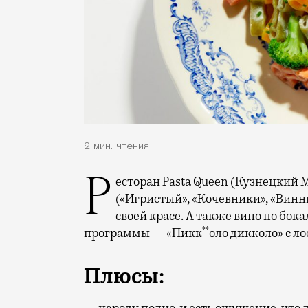
2 мин. чтения
Ресторан Pasta Queen (Кузнецкий Мост, 19/1) открыла ресторатор Женя Качалова
(«Игристый», «Кочевники», «Винны
своей красе. А также вино по бокал
**
программы — «Пикк
оло дикколо» с ло
Плюсы: