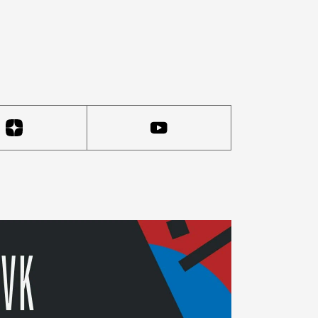
 «Кочевники», «Винные базары»). Во главе угла — мака