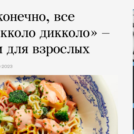
конечно, все
кколо дикколо» —
м для взрослых
9.2023