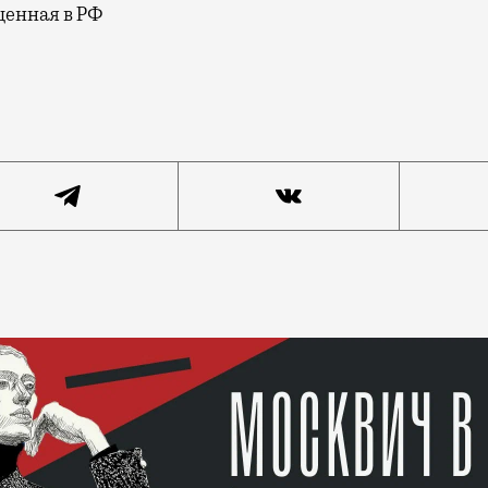
щенная в РФ
 19/1) открыла ресторатор Женя Качалова («Игристый»,