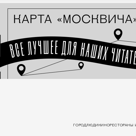
ГОРОД
ЛЮДИ
КИНО
РЕСТОРАНЫ 