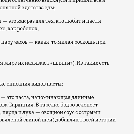
 люди облегченно вздохнули и пришли всем
онятной с детства еды;
— это как раз для тех, кто любит и пасты
хе, как ребенок;
 пару часов — какая-то милая роскошь при
 мире их называют «шляпы»). Из таких есть
ые описания видов пасты;
.) — это паста, напоминающая длинные
ова Сардиния. В тарелке бодро зеленеет
, перца и лука — овощной соус с острыми
вяленой свиной шеи) добавляют всей истории