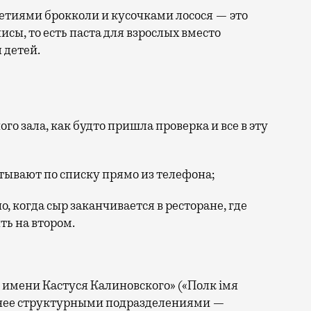
цветиями брокколи и кусочками лосося — это
сы, то есть паста для взрослых вместо
 детей.
о зала, как будто пришла проверка и все в эту
итывают по списку прямо из телефона;
о, когда сыр заканчивается в ресторане, где
ть на втором.
 имени Кастуся Калиновского» («Полк iмя
в нее структурными подразделениями —