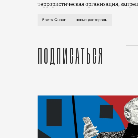
террористическая организация, запре
Ресторан Pasta Queen (Кузнецкий Мост,
Pasta Queen
новые рестораны
Подписаться
Статья
Светлана Кесоян
Рестораны и бары