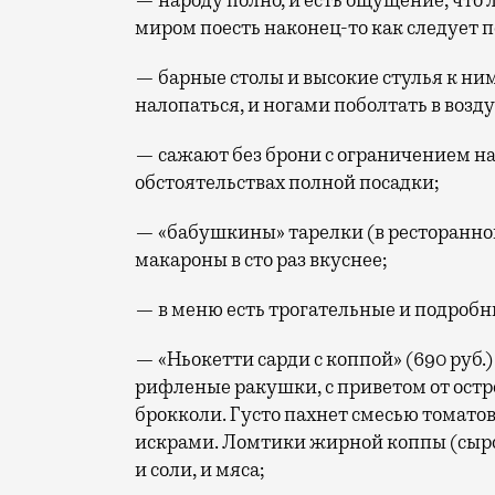
— народу полно, и есть ощущение, что
миром поесть наконец-то как следует п
— барные столы и высокие стулья к ним 
налопаться, и ногами поболтать в возду
— сажают без брони с ограничением на
обстоятельствах полной посадки;
— «бабушкины» тарелки (в ресторанном
макароны в сто раз вкуснее;
— в меню есть трогательные и подробн
— «Ньокетти сарди с коппой» (690 руб
рифленые ракушки, с приветом от остр
брокколи. Густо пахнет смесью томатов
искрами. Ломтики жирной коппы (сыро
и соли, и мяса;