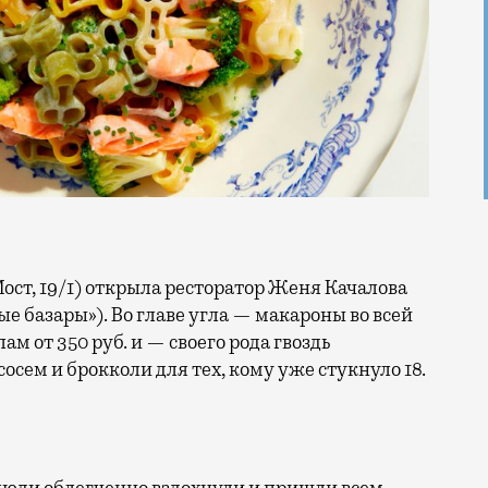
е базары»). Во главе угла — макароны во всей
ам от 350 руб. и — своего рода гвоздь
сосем и брокколи для тех, кому уже стукнуло 18.