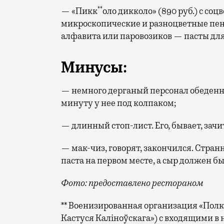
**
— «Пикк
оло дикколо» (890 руб.) с со
микроскопические и разноцветные пени
алфавита или паровозиков — пасты для
Минусы:
— немного дерганый персонал обеденног
минуту у нее под колпаком;
— длинный стоп-лист. Его, бывает, зач
— мак-чиз, говорят, закончился. Странн
паста на первом месте, а сыр должен бы
Фото: предоставлено рестораном
** Военизированная организация «Полк
Кастуся Калiноўскага») с входящими 