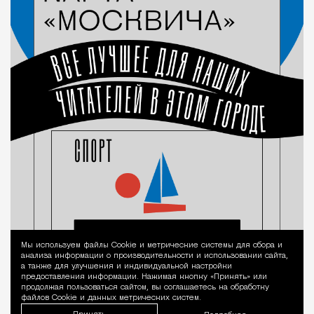
Мы используем файлы Сookie и метрические системы для сбора и
Уведомление 
анализа информации о производительности и использовании сайта,
а также для улучшения и индивидуальной настройки
предоставления информации. Нажимая кнопку «Принять» или
продолжая пользоваться сайтом, вы соглашаетесь на обработку
файлов Cookie и данных метрических систем.