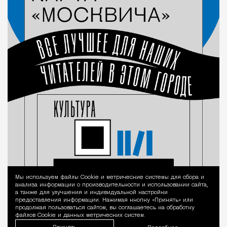
Мы используем файлы Сookie и метрические системы для сбора и
Уведомление 
анализа информации о производительности и использовании сайта,
а также для улучшения и индивидуальной настройки
предоставления информации. Нажимая кнопку «Принять» или
продолжая пользоваться сайтом, вы соглашаетесь на обработку
файлов Cookie и данных метрических систем.