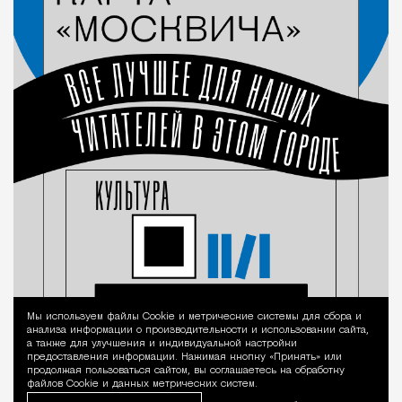
Мы используем файлы Сookie и метрические системы для сбора и
Уведомление 
анализа информации о производительности и использовании сайта,
а также для улучшения и индивидуальной настройки
предоставления информации. Нажимая кнопку «Принять» или
продолжая пользоваться сайтом, вы соглашаетесь на обработку
файлов Cookie и данных метрических систем.