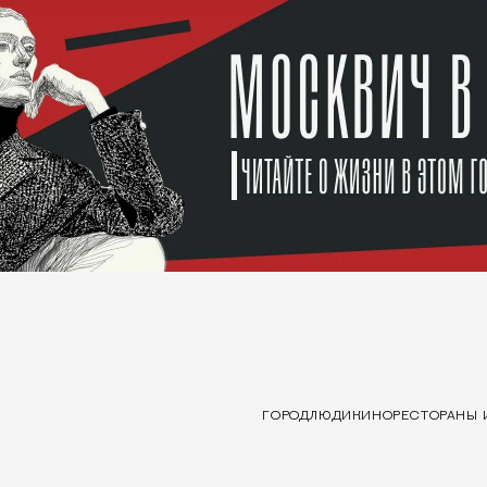
ГОРОД
ЛЮДИ
КИНО
РЕСТОРАНЫ 