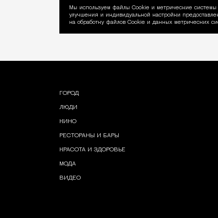
Мы используем файлы Сookie и метрические системы 
улучшения и индивидуальной настройки предоставлен
Уведомление об ис
на обработку файлов Cookie и данных метрических си
ГОРОД
ЛЮДИ
КИНО
РЕСТОРАНЫ И БАРЫ
КРАСОТА И ЗДОРОВЬЕ
МОДА
ВИДЕО