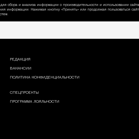
для сбора и анализа информации о производительности и использовании сайта
ия информации. Нажимая кнопку «Принять» или продолжая пользоваться сайто
пользовании Cookie
стем.
РЕДАКЦИЯ
ВАКАНСИИ
ПОЛИТИКА КОНФИДЕНЦИАЛЬНОСТИ
СПЕЦПРОЕКТЫ
ПРОГРАММА ЛОЯЛЬНОСТИ