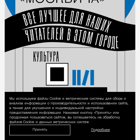
Мы используем файлы Сookie и метрические системы для сбора и
Уведомление 
анализа информации о производительности и использовании сайта,
а также для улучшения и индивидуальной настройки
предоставления информации. Нажимая кнопку «Принять» или
продолжая пользоваться сайтом, вы соглашаетесь на обработку
файлов Cookie и данных метрических систем.
Принять
Подробнее