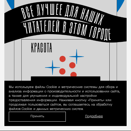
Мы используем файлы Сookie и метрические системы для сбора и
Уведомление 
анализа информации о производительности и использовании сайта,
а также для улучшения и индивидуальной настройки
предоставления информации. Нажимая кнопку «Принять» или
продолжая пользоваться сайтом, вы соглашаетесь на обработку
файлов Cookie и данных метрических систем.
Принять
Подробнее