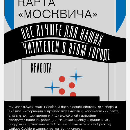
Мы используем файлы Сookie и метрические системы для сбора и
Уведомление 
анализа информации о производительности и использовании сайта,
а также для улучшения и индивидуальной настройки
предоставления информации. Нажимая кнопку «Принять» или
продолжая пользоваться сайтом, вы соглашаетесь на обработку
файлов Cookie и данных метрических систем.