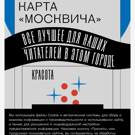
Мы используем файлы Сookie и метрические системы для сбора и
Уведомление 
анализа информации о производительности и использовании сайта,
а также для улучшения и индивидуальной настройки
предоставления информации. Нажимая кнопку «Принять» или
продолжая пользоваться сайтом, вы соглашаетесь на обработку