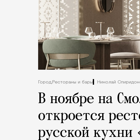
Город,
Рестораны и бары
Николай Спиридон
В ноябре на См
откроется рест
русской кухни