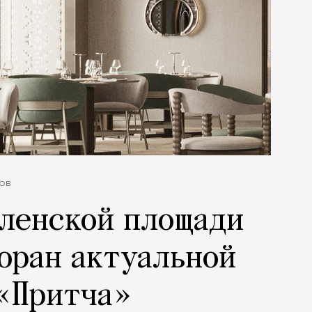
ов
оленской площади
оран актуальной
 «Притча»