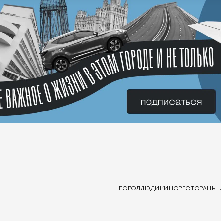
ГОРОД
ЛЮДИ
КИНО
РЕСТОРАНЫ 