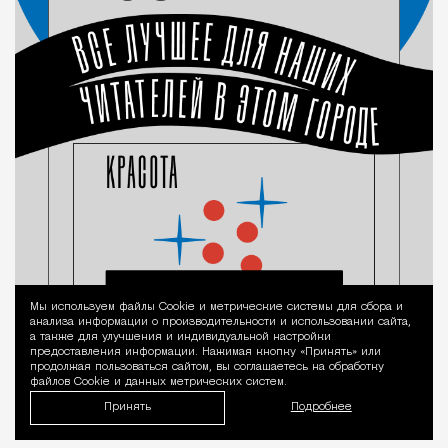
Мы используем файлы Сookie и метрические системы для сбора и
Уведомление 
анализа информации о производительности и использовании сайта,
а также для улучшения и индивидуальной настройки
предоставления информации. Нажимая кнопку «Принять» или
продолжая пользоваться сайтом, вы соглашаетесь на обработку
файлов Cookie и данных метрических систем.
Принять
Подробнее