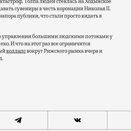
атастроф. Толпа людей стеклась на Ходынское
авать сувениры в честь коронации Николая II.
напора публики, что стали просто кидать в
с в управлении большими людскими потоками у
ко. И что на этот раз все ограничится
ный
коллапс
вокруг Рижского рынка вчера и
д.
города под конец последнего перед 8 Марта рабочего д