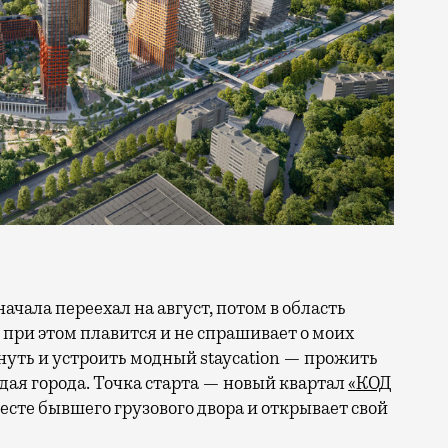
 при этом плавится и не спрашивает о моих
ануть и устроить модный staycation — прожить
ая города. Точка старта — новый квартал
«КОД
 месте бывшего грузового двора и открывает свой