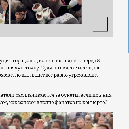
в горячую точку. Судя по видео с места, на
охоже, но выглядит все равно угрожающе.
патели расплачиваются за букеты, если их в них
кам, как рэперы в толпе фанатов на концерте?