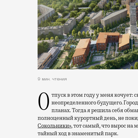
9 мин. чтения
Отпуск в этом году у меня кочует: сначала переехал на август, потом в область
неопределенного будущего. Город
планах. Тогда я решила себя обм
полноценный курортный день, не покид
Сокольники»
, тот самый, что вырос на
тайный ход в знаменитый парк.