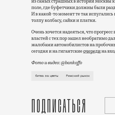
из самых страшных в истории Москвы к
поле, где буфетчики должны были разд
И в какой-то момент те так испугались 
толпу колбасу, сайки и платки.
Очень хочется надеяться, что прогрес
властей с тех пор зашел необратимо дале
жалобами автомобилистов на пробоч
сегодня и на гигантские
очереди
на вхо
Фото и видео: @bankoffo
Главная торгово-цветочная институция 
битва за цветы
Рижский рынок
Подписаться