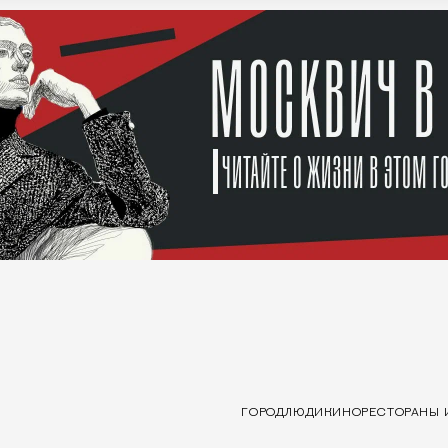
ГОРОД
ЛЮДИ
КИНО
РЕСТОРАНЫ 