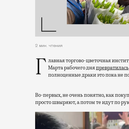
2 мин. чтения
Главная торгово-цветочная институция города под конец последнего перед 8
Марта рабочего дня
превратилась
полноценные драки это пока не п
Во-первых, не очень понятно, как поку
просто швыряют, а потом те идут по ру
Видеоплеер