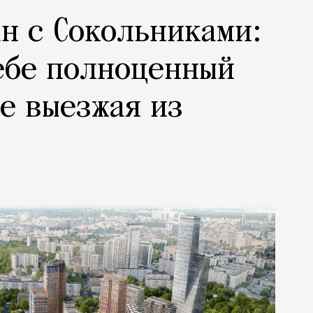
н с Сокольниками:
ебе полноценный
не выезжая из