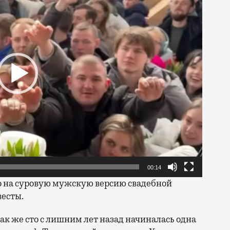
00:14
ко на суровую мужскую версию свадебной
весты.
так же сто с лишним лет назад начиналась одна