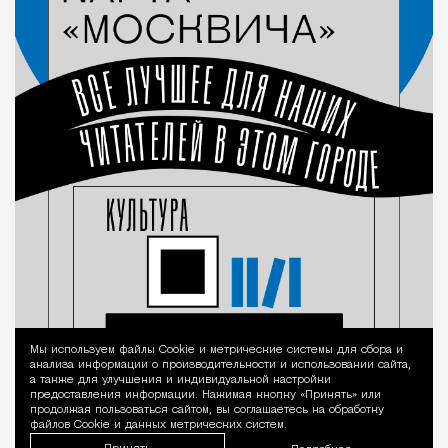
Мы используем файлы Сookie и метрические системы для сбора и
Уведомление 
анализа информации о производительности и использовании сайта,
а также для улучшения и индивидуальной настройки
предоставления информации. Нажимая кнопку «Принять» или
продолжая пользоваться сайтом, вы соглашаетесь на обработку
файлов Cookie и данных метрических систем.