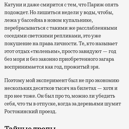
Катуни и даже смирится с тем, что Париж опять
подождет. Но лишиться недели у воды, чтобы,
лежа у бассейна в новом купальнике,
перебрасываться с такими же расслабленными
соседями светскими репликами, это уже
покушение на права личности. Те, кто называет
этот отдых «тюленьим», просто завидуют — год
без моря и без законно приобретенного загара
воспринимается как год, прожитый зря.
Поэтому мой эксперимент был не про экономию
нескольких десятков тысяч на билетах — хотя и
про нее тоже. Он был про то, можно ли убедить
себя, что ты в отпуске, когда за деревьями шумит
Ростокинский проезд.
Тайные тропы