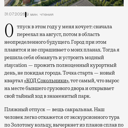
31.07.2026
9 мин. чтения
Отпуск в этом году у меня кочует: сначала
переехал на август, потом в область
неопределенного будущего. Город при этом
плавится и не спрашивает о моих планах. Тогда я
решила себя обмануть и устроить модный
staycation — прожить полноценный курортный
день, не покидая города. Точка старта — новый
квартал
«КОД Сокольники»
, тот самый, что вырос
на месте бывшего грузового двора и открывает
свой тайный ход в знаменитый парк.
Пляжный отпуск — вещь сакральная. Наш
человек легко откажется от экскурсионного тура
по Золотому кольцу, вычеркнет из планов сплав по