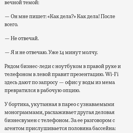
вечной темой:
— Он мне пишет: «Как дела?» Как дела! После
всего.
— Не отвечай.
— Я и не отвечаю. Уже 14 минут молчу.
Рядом бизнес-леди с ноутбуком в правой руке и
телефоном в левой правит презентацию. Wi-Fi
здесь дают по запросу — офис у воды из мема
превратился в рабочую опцию.
У бортика, укутанная в парео с узнаваемыми
монограммами, расхаживает другая деловая
бизнесвумен с телефоном. За ее разговором с
агентом прислушивается половина бассейна: