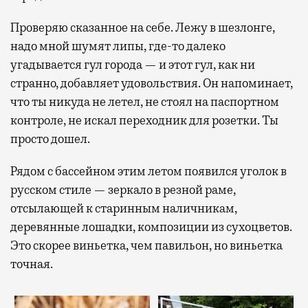
Проверяю сказанное на себе. Лежу в шезлонге,
надо мной шумят липы, где-то далеко
угадывается гул города — и этот гул, как ни
странно, добавляет удовольствия. Он напоминает,
что ты никуда не летел, не стоял на паспортном
контроле, не искал переходник для розетки. Ты
просто дошел.
Рядом с бассейном этим летом появился уголок в
русском стиле — зеркало в резной раме,
отсылающей к старинным наличникам,
деревянные лошадки, композиции из сухоцветов.
Это скорее виньетка, чем павильон, но виньетка
точная.