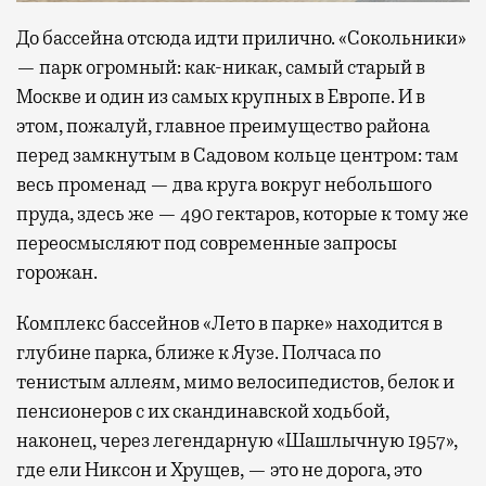
До бассейна отсюда идти прилично. «Сокольники»
— парк огромный: как-никак, самый старый в
Москве и один из самых крупных в Европе. И в
этом, пожалуй, главное преимущество района
перед замкнутым в Садовом кольце центром: там
весь променад — два круга вокруг небольшого
пруда, здесь же — 490 гектаров, которые к тому же
переосмысляют под современные запросы
горожан.
Комплекс бассейнов «Лето в парке» находится в
глубине парка, ближе к Яузе. Полчаса по
тенистым аллеям, мимо велосипедистов, белок и
пенсионеров с их скандинавской ходьбой,
наконец, через легендарную «Шашлычную 1957»,
где ели Никсон и Хрущев, — это не дорога, это