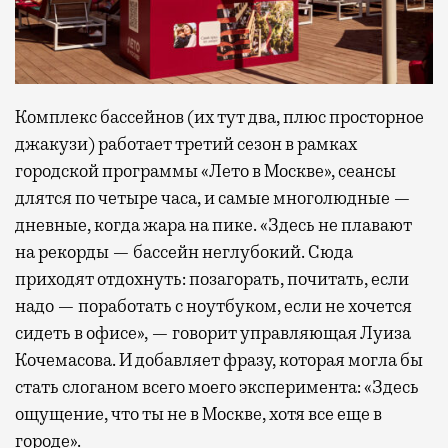
Комплекс бассейнов (их тут два, плюс просторное
джакузи) работает третий сезон в рамках
городской программы «Лето в Москве», сеансы
длятся по четыре часа, и самые многолюдные —
дневные, когда жара на пике. «Здесь не плавают
на рекорды — бассейн неглубокий. Сюда
приходят отдохнуть: позагорать, почитать, если
надо — поработать с ноутбуком, если не хочется
сидеть в офисе», — говорит управляющая Луиза
Кочемасова. И добавляет фразу, которая могла бы
стать слоганом всего моего эксперимента: «Здесь
ощущение, что ты не в Москве, хотя все еще в
городе».