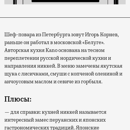
Шеф-повара из Петербурга зовут Игорь Корнев,
раньше он работал в московской «Белуге».
Авторская кухня Kano основана на тесном
переплетении русской нордической кухни и
направления никкей. В меню замечены якутская
щука с лисичками, смуши с копченой олениной и
анчоусовым маслом и севиче из горбыля.
Плюсы:
— для справки: кухней никкей называется
интересный замес перуанских и японских
гастрономических традиций. Японские