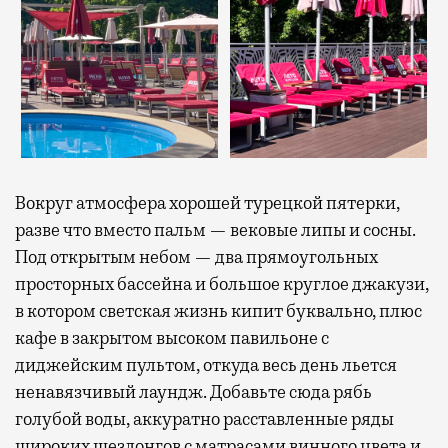
Вокруг атмосфера хорошей турецкой пятерки,
разве что вместо пальм — вековые липы и сосны.
Под открытым небом — два прямоугольных
просторных бассейна и большое круглое джакузи,
в котором светская жизнь кипит буквально, плюс
кафе в закрытом высоком павильоне с
диджейским пультом, откуда весь день льется
ненавязчивый лаундж. Добавьте сюда рябь
голубой воды, аккуратно расставленные ряды
широких шезлонгов с матрасами винного цвета и