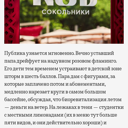
Публика узнается мгновенно. Вечно уставший
папа дрейфует на надувном розовом фламинго.
Его дети тем временем устраивают в детской зоне
шторм в шесть баллов. Пара дам с фигурами, за
которые заплачено потом и абонементами,
медленно нарезает круги в самом большом
бассейне, обсуждая, что биоревитализация летом
— деньги на ветер. На лежаках в тени — студентки
с местными лимонадами (их в меню тут больше
пяти видов, и они действительно хороши) и