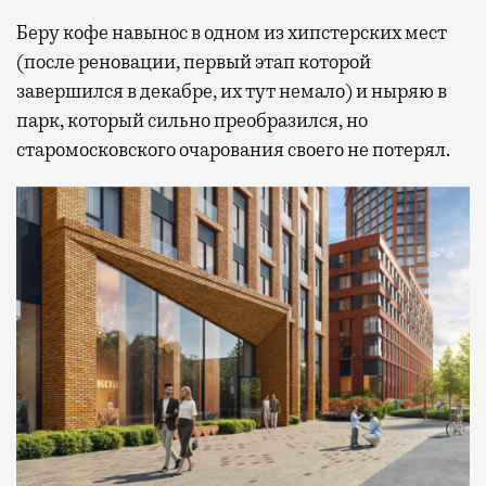
Беру кофе навынос в одном из хипстерских мест
(после реновации, первый этап которой
завершился в декабре, их тут немало) и ныряю в
парк, который сильно преобразился, но
старомосковского очарования своего не потерял.