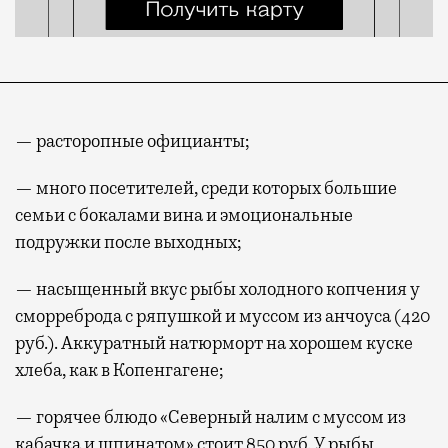
— расторопные официанты;
— много посетителей, среди которых большие
семьи с бокалами вина и эмоциональные
подружки после выходных;
— насыщенный вкус рыбы холодного копчения у
сморреброда с ряпушкой и муссом из анчоуса (420
руб.). Аккуратный натюрморт на хорошем куске
хлеба, как в Копенгагене;
— горячее блюдо «Северный налим с муссом из
кабачка и шпинатом» стоит 850 руб. У рыбы