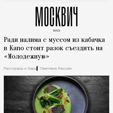
МОСКВИЧ
MAG
Введите ключевые слова для поиска статей
Ради налима с муссом из кабачка
в Kano стоит разок съездить на
«Молодежную»
Рестораны и бары
Светлана Кесоян