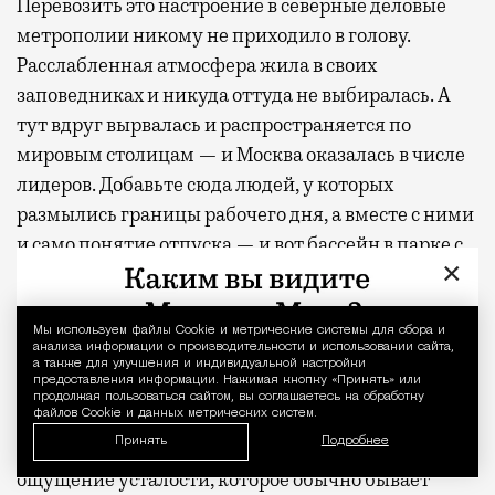
Перевозить это настроение в северные деловые
метрополии никому не приходило в голову.
Расслабленная атмосфера жила в своих
заповедниках и никуда оттуда не выбиралась. А
тут вдруг вырвалась и распространяется по
мировым столицам — и Москва оказалась в числе
лидеров. Добавьте сюда людей, у которых
размылись границы рабочего дня, а вместе с ними
и само понятие отпуска — и вот бассейн в парке с
×
рабочим Wi-Fi выглядит не курьезом, а точным
ответом на запрос.
Мы используем файлы Сookie и метрические системы для сбора и
Уведомление 
анализа информации о производительности и использовании сайта,
Вместо чемодана
а также для улучшения и индивидуальной настройки
предоставления информации. Нажимая кнопку «Принять» или
продолжая пользоваться сайтом, вы соглашаетесь на обработку
файлов Cookie и данных метрических систем.
К вечеру возвращаюсь тем же маршрутом через
Принять
Подробнее
парк — золотой свет, длинные тени, приятное
ощущение усталости, которое обычно бывает