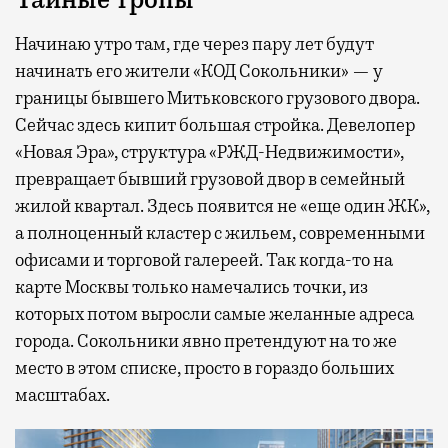
Начинаю утро там, где через пару лет будут
начинать его жители «КОД Сокольники» — у
границы бывшего Митьковского грузового двора.
Сейчас здесь кипит большая стройка. Девелопер
«Новая Эра», структура «РЖД-Недвижимости»,
превращает бывший грузовой двор в семейный
жилой квартал. Здесь появится не «еще один ЖК»,
а полноценный кластер с жильем, современными
офисами и торговой галереей. Так когда-то на
карте Москвы только намечались точки, из
которых потом выросли самые желанные адреса
города. Сокольники явно претендуют на то же
место в этом списке, просто в гораздо больших
масштабах.