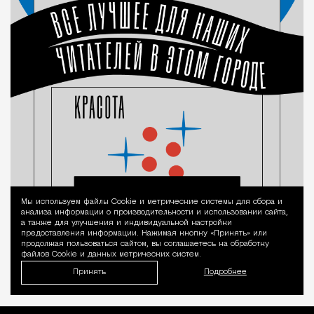
Мы используем файлы Сookie и метрические системы для сбора и
Уведомление 
анализа информации о производительности и использовании сайта,
а также для улучшения и индивидуальной настройки
предоставления информации. Нажимая кнопку «Принять» или
продолжая пользоваться сайтом, вы соглашаетесь на обработку
файлов Cookie и данных метрических систем.
Принять
Подробнее