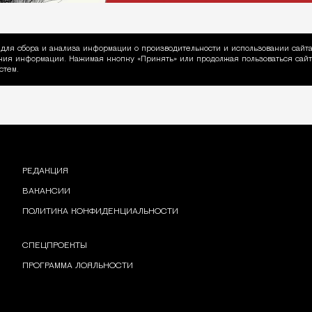
для сбора и анализа информации о производительности и использовании сайта
ия информации. Нажимая кнопку «Принять» или продолжая пользоваться сайто
пользовании Cookie
стем.
РЕДАКЦИЯ
ВАКАНСИИ
ПОЛИТИКА КОНФИДЕНЦИАЛЬНОСТИ
СПЕЦПРОЕКТЫ
ПРОГРАММА ЛОЯЛЬНОСТИ