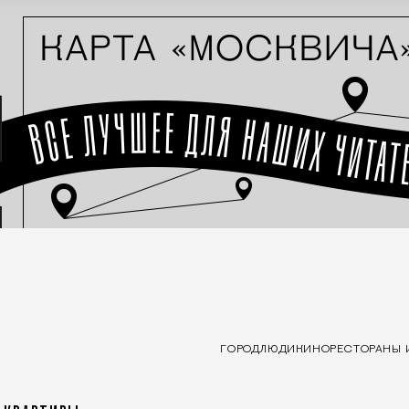
ГОРОД
ЛЮДИ
КИНО
РЕСТОРАНЫ 