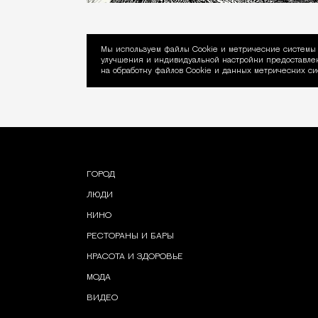
Мы используем файлы Сookie и метрические системы 
улучшения и индивидуальной настройки предоставлен
Уведомление об ис
на обработку файлов Cookie и данных метрических си
ГОРОД
ЛЮДИ
КИНО
РЕСТОРАНЫ И БАРЫ
КРАСОТА И ЗДОРОВЬЕ
МОДА
ВИДЕО