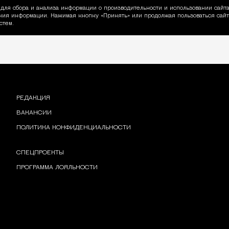
для сбора и анализа информации о производительности и использовании сайта
ия информации. Нажимая кнопку «Принять» или продолжая пользоваться сайто
пользовании Cookie
стем.
РЕДАКЦИЯ
ВАКАНСИИ
ПОЛИТИКА КОНФИДЕНЦИАЛЬНОСТИ
СПЕЦПРОЕКТЫ
ПРОГРАММА ЛОЯЛЬНОСТИ