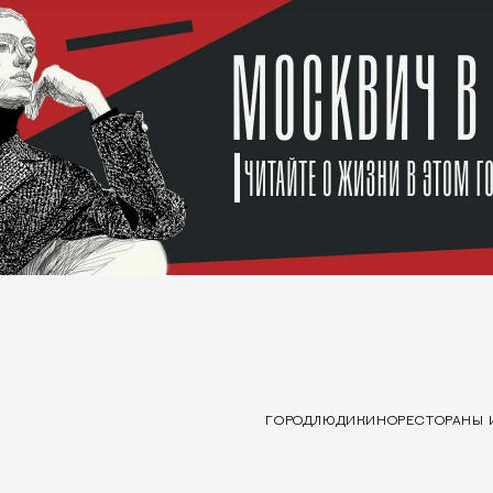
ГОРОД
ЛЮДИ
КИНО
РЕСТОРАНЫ 