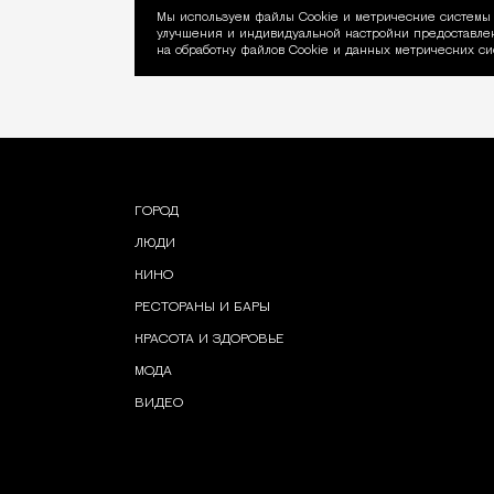
Мы используем файлы Сookie и метрические системы 
улучшения и индивидуальной настройки предоставлен
Уведомление об ис
на обработку файлов Cookie и данных метрических си
ГОРОД
ЛЮДИ
КИНО
РЕСТОРАНЫ И БАРЫ
КРАСОТА И ЗДОРОВЬЕ
МОДА
ВИДЕО