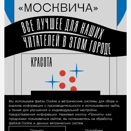
Мы используем файлы Сookie и метрические системы для сбора и
Уведомление 
анализа информации о производительности и использовании сайта,
а также для улучшения и индивидуальной настройки
предоставления информации. Нажимая кнопку «Принять» или
продолжая пользоваться сайтом, вы соглашаетесь на обработку
файлов Cookie и данных метрических систем.
Принять
Подробнее