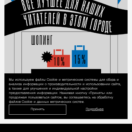
Мы используем файлы Сookie и метрические системы для сбора и
Уведомление 
анализа информации о производительности и использовании сайта,
а также для улучшения и индивидуальной настройки
предоставления информации. Нажимая кнопку «Принять» или
продолжая пользоваться сайтом, вы соглашаетесь на обработку
файлов Cookie и данных метрических систем.
Принять
Подробнее