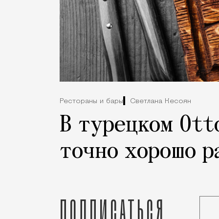
Рестораны и бары
Светлана Кесоян
В турецком Ott
точно хорошо р
Подписаться