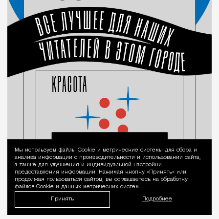
Мы используем файлы Сookie и метрические системы для сбора и
Уведомление 
анализа информации о производительности и использовании сайта,
а также для улучшения и индивидуальной настройки
предоставления информации. Нажимая кнопку «Принять» или
продолжая пользоваться сайтом, вы соглашаетесь на обработку
файлов Cookie и данных метрических систем.
Принять
Подробнее