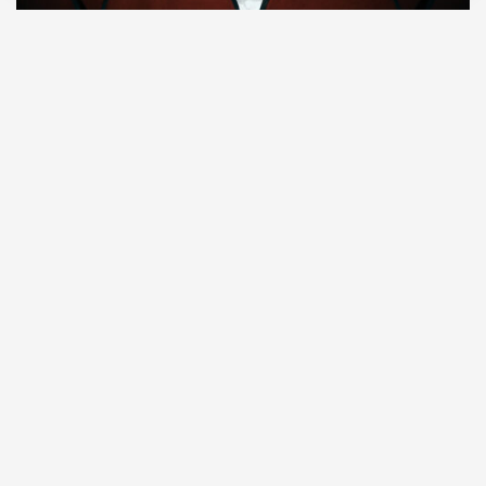
08.08.2026
7 мин. чтения
О рождении за границей благодаря бабушке
Алисе Фрейндлих, о папе, который устраивал
трудотерапию, заставляя убирать за собаками на
улице, об изменениях в театре «На Страстном» и о
своем настоящем семейном кино.
ПРОДОЛЖЕНИЕ НИЖЕ
Настроение перед отпуском не должно
зависеть от того, достанется ли вам на борту
курица или будет уже только рыба.